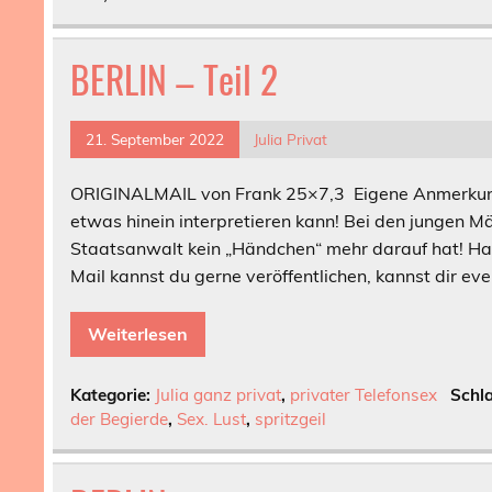
BERLIN – Teil 2
21. September 2022
Julia Privat
ORIGINALMAIL von Frank 25×7,3 Eigene Anmerkung 
etwas hinein interpretieren kann! Bei den jungen 
Staatsanwalt kein „Händchen“ mehr darauf hat! Hal
Mail kannst du gerne veröffentlichen, kannst dir eve
Weiterlesen
Kategorie:
Julia ganz privat
,
privater Telefonsex
Schl
der Begierde
,
Sex. Lust
,
spritzgeil