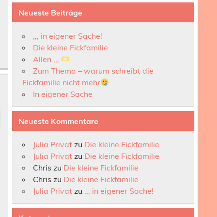
Neueste Beiträge
,,, in eigener Sache!
Die kleine Fickfamilie
Allen ,,,
Zum Thema – warum schreibt die
Fickfamilie nicht mehr
In eigener Sache
Neueste Kommentare
Julia Privat
zu
Die kleine Fickfamilie
Julia Privat
zu
Die kleine Fickfamilie
Chris
zu
Die kleine Fickfamilie
Chris
zu
Die kleine Fickfamilie
Julia Privat
zu
,,, in eigener Sache!