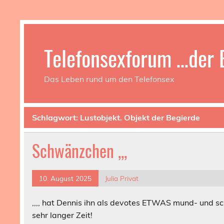
Telefonsexforum …der B
Das Leben rund um den Telefonsex
Schlagwort:
Lustobjekt. Objekt der Begierde
Schwänzchen ,,,
10. August 2025
Julia Privat
,,,, hat Dennis ihn als devotes ETWAS mund- und sc
sehr langer Zeit!