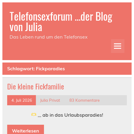
Telefonsexforum …der Blog
von Julia
Das Leben rund um den Telefonsex
Schlagwort:
Fickparadies
Die kleine Fickfamilie
4. Juli 2026
Julia Privat
83 Kommentare
,,, ab in das Urlaubsparadies!
Weiterlesen