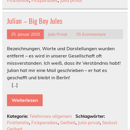
Fickfamilie
,
Fickparadies
,
Julia privat
Julian – Big Boy Jules
25. Januar 2025
Julia Privat
55 Kommentare
Bezeichnungen, Worte und Darstellungen wurden
entfernt – es wird in unserer Gesellschaft oft
missverstanden. Ich weiß, dass ihr Verständnis habt!
Julian hat mir eine Mail geschrieben – er hat es
geschafft und bleibt in Berlin!
[…]
Weiterlesen
Kategorie:
Telefonsex allgemein
Schlagwörter:
Fickfamilie
,
Fickparadies
,
Geilheit
,
Julia privat
,
Sexlust.
Geilheit