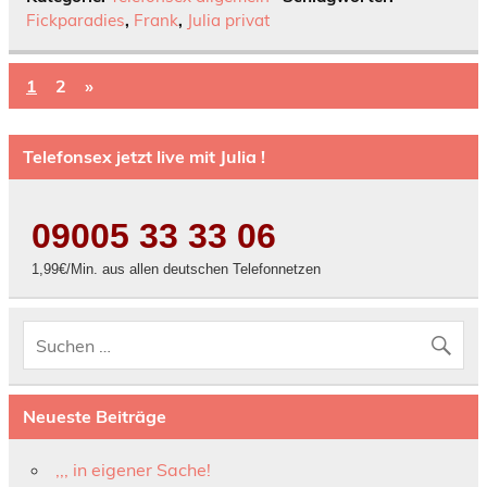
Fickparadies
,
Frank
,
Julia privat
1
2
»
Telefonsex jetzt live mit Julia !
09005 33 33 06
1,99€/Min. aus allen deutschen Telefonnetzen
Neueste Beiträge
,,, in eigener Sache!