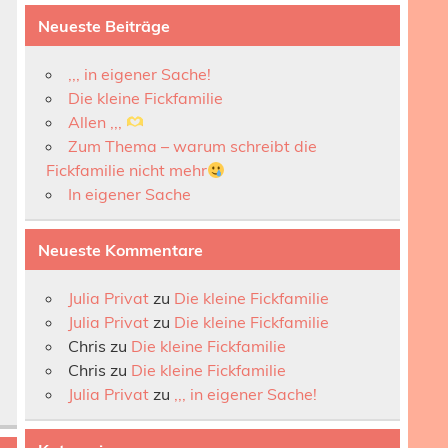
Neueste Beiträge
,,, in eigener Sache!
Die kleine Fickfamilie
Allen ,,,
Zum Thema – warum schreibt die
Fickfamilie nicht mehr
In eigener Sache
Neueste Kommentare
Julia Privat
zu
Die kleine Fickfamilie
Julia Privat
zu
Die kleine Fickfamilie
Chris
zu
Die kleine Fickfamilie
Chris
zu
Die kleine Fickfamilie
Julia Privat
zu
,,, in eigener Sache!