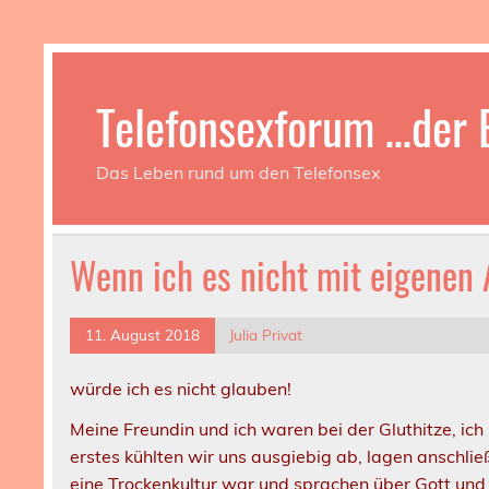
Telefonsexforum …der B
Das Leben rund um den Telefonsex
Wenn ich es nicht mit eigenen
11. August 2018
Julia Privat
würde ich es nicht glauben!
Meine Freundin und ich waren bei der Gluthitze, ic
erstes kühlten wir uns ausgiebig ab, lagen anschli
eine Trockenkultur war und sprachen über Gott und 