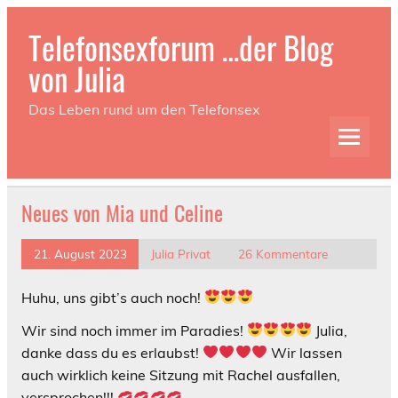
Telefonsexforum …der Blog
von Julia
Das Leben rund um den Telefonsex
Neues von Mia und Celine
21. August 2023
Julia Privat
26 Kommentare
Huhu, uns gibt’s auch noch!
Wir sind noch immer im Paradies!
Julia,
danke dass du es erlaubst!
Wir lassen
auch wirklich keine Sitzung mit Rachel ausfallen,
versprochen!!!