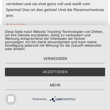
verreiben und sie sind ganz voll und weiß vom
Sperma! Das ist das geilste! Und die Riesenschwänze
drin.
Antworten
Diese Seite nutzt Website Tracking-Technologien von Dritten,
um ihre Dienste anzubieten, stetig zu verbessern und
Werbung entsprechend der Interessen der Nutzer
Jan
anzuzeigen. Ich bin damit einverstanden und kann meine
Einwilligung jederzeit mit Wirkung für die Zukunft widerrufen
29. August 2023 am 19:09
oder ändern.
Julia, was glaubst du denn wann Mia und Celine
VERWEIGERN
antworten können?
Antworten
AKZEPTIEREN
MEHR
Julia Privat
29. August 2023 am 19:48
Powered by
Das kann ich so nicht sagen. Bekommen erst