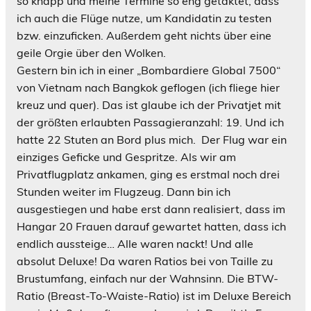
so knapp und meine Termine so eng getaktet, dass
ich auch die Flüge nutze, um Kandidatin zu testen
bzw. einzuficken. Außerdem geht nichts über eine
geile Orgie über den Wolken.
Gestern bin ich in einer „Bombardiere Global 7500“
von Vietnam nach Bangkok geflogen (ich fliege hier
kreuz und quer). Das ist glaube ich der Privatjet mit
der größten erlaubten Passagieranzahl: 19. Und ich
hatte 22 Stuten an Bord plus mich.
Der Flug war ein
einziges Geficke und Gespritze. Als wir am
Privatflugplatz ankamen, ging es erstmal noch drei
Stunden weiter im Flugzeug. Dann bin ich
ausgestiegen und habe erst dann realisiert, dass im
Hangar 20 Frauen darauf gewartet hatten, dass ich
endlich aussteige… Alle waren nackt! Und alle
absolut Deluxe! Da waren Ratios bei von Taille zu
Brustumfang, einfach nur der Wahnsinn. Die BTW-
Ratio (Breast-To-Waiste-Ratio) ist im Deluxe Bereich