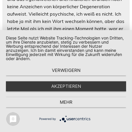
keine Anzeichen von körperlicher Degeneration
aufweist. Vielleicht psychische, ich weiß es nicht. Ich
habe ja mit ihm kein Wort wechseln können, aber das
letzte Mal als ich mit ihm einen Moment hatte, war er
nicht in der Lage, Worte zu formulieren. Aber das
Diese Seite nutzt Website Tracking-Technologien von Dritten,
um ihre Dienste anzubieten, stetig zu verbessern und
kann natürlich auch an den Drogen gelegen haben
Werbung entsprechend der Interessen der Nutzer
oder daran dass er dermaßen gefickt wurde, dass er
anzuzeigen. Ich bin damit einverstanden und kann meine
Einwilligung jederzeit mit Wirkung für die Zukunft widerrufen
noch im Sperma- und Schwanz-Delirium war.
oder ändern.
Ich wollte dich fragen, ob du noch mal mit ihm
VERWEIGERN
telefonieren (versuchen) möchtest oder lieber nicht.
Ich denke mein Status ist mittlerweile so gefestigt,
AKZEPTIEREN
dass ich das hinbekommen würde. Ich habe ja auch
Kontakte zu den Männern die ihn unmittelbar
betreuen, also sein Leibwächtern und andere
MEHR
Männern, die direkten Zugang zu ihm haben. Da wäre
es bestimmt möglich, ein Telefonat hinzubekommen,
Powered by
wenn du es möchtest. Da kannst du mir ja bitte
Bescheid sagen. Das kann ich auch von hier aus