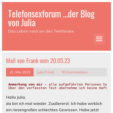
Telefonsexforum …der Blog
von Julia
Das Leben rund um den Telefonsex
Mail von Frank vom 20.05.23
21. Mai 2023
Julia Privat
93 Kommentare
Anmerkung von mir - 
alle aufgeführten Personen haben
Über den verfassten Text übernehme ich keine Haftung
Hallo Julia,
da bin ich mal wieder. Zuallererst: Ich habe wirklich
ein riesengroßes schlechtes Gewissen. Habe jetzt