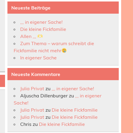
Neueste Beiträge
,,, in eigener Sache!
Die kleine Fickfamilie
Allen ,,,
Zum Thema – warum schreibt die
Fickfamilie nicht mehr
In eigener Sache
Neueste Kommentare
Julia Privat
zu
,,, in eigener Sache!
Aljuscha Dillenburger
zu
,,, in eigener
Sache!
Julia Privat
zu
Die kleine Fickfamilie
Julia Privat
zu
Die kleine Fickfamilie
Chris
zu
Die kleine Fickfamilie