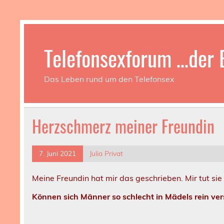
Telefonsexforum …der B
Das Leben rund um den Telefonsex
Herzschmerz meiner Freundin
7. Juni 2021
Julia Privat
Meine Freundin hat mir das geschrieben. Mir tut sie 
Können sich Männer so schlecht in Mä