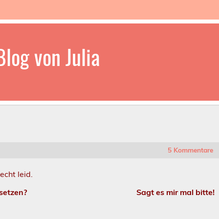
log von Julia
5 Kommentare
echt leid.
dels rein versetzen? Sagt es mir mal bitte!