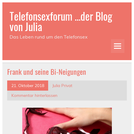
Telefonsexforum …der Blog
von Julia
Das Leben rund um den Telefonsex
Frank und seine Bi-Neigungen
21. Oktober 2018
Julia Privat
Kommentar hinterlassen