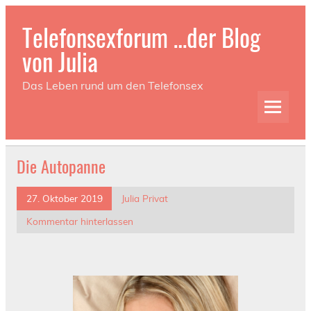
Telefonsexforum …der Blog
von Julia
Das Leben rund um den Telefonsex
Die Autopanne
27. Oktober 2019
Julia Privat
Kommentar hinterlassen