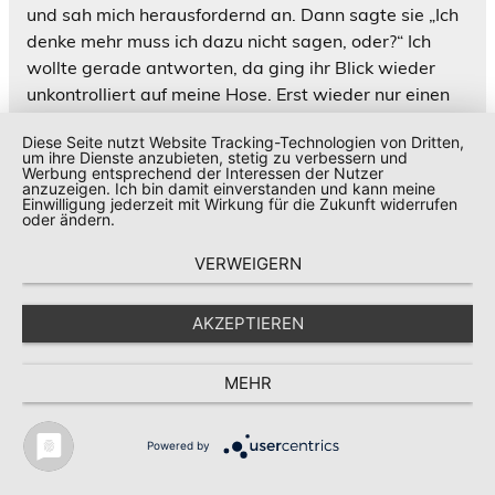
und sah mich herausfordernd an. Dann sagte sie „Ich
denke mehr muss ich dazu nicht sagen, oder?“ Ich
wollte gerade antworten, da ging ihr Blick wieder
unkontrolliert auf meine Hose. Erst wieder nur einen
Sekundenbruchteil und sofort sah ich die Verwirrung
Diese Seite nutzt Website Tracking-Technologien von Dritten,
in ihrem Blick. Ja, genau du siehst richtig, eben war er
um ihre Dienste anzubieten, stetig zu verbessern und
nur halbsteif, aber jetzt so gut wie voll steif und mir
Werbung entsprechend der Interessen der Nutzer
anzuzeigen. Ich bin damit einverstanden und kann meine
platzt fast die Hose!
Einwilligung jederzeit mit Wirkung für die Zukunft widerrufen
oder ändern.
Sie versuchte direkt woanders hin zu schauen, aber
VERWEIGERN
es macht gar keinen Sinn in diese Richtung zu
schauen. Das bemerkte sie dann auch und versuchte
wieder auf Ihre Unterlagen zu schauen, aber sie hatte
AKZEPTIEREN
sich nicht mehr unter Kontrolle. Sofort ging wieder der
Blick für einen Sekundenbruchteil auf meine Hose. Ihre
MEHR
Hände spielten nervös mit dem Kugelschreiber. Ich
wusste genau, sie hatte nur etwas unglaublich geiles,
Powered by
großes in meiner Hose erhaschen können, aber es
nicht genau sehen können. Dazu reichte die Dauer