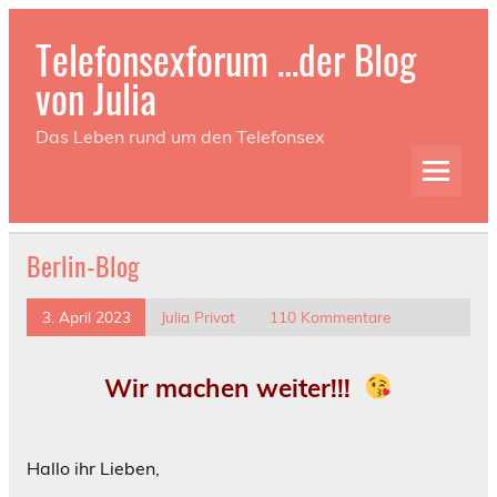
Telefonsexforum …der Blog
von Julia
Das Leben rund um den Telefonsex
Berlin-Blog
3. April 2023
Julia Privat
110 Kommentare
Wir machen weiter!!!
Hallo ihr Lieben,