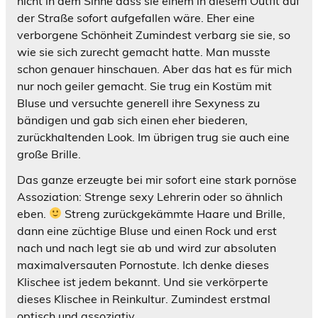
nicht in dem Sinne dass sie einem in diesem Outfit auf
der Straße sofort aufgefallen wäre. Eher eine
verborgene Schönheit Zumindest verbarg sie sie, so
wie sie sich zurecht gemacht hatte. Man musste
schon genauer hinschauen. Aber das hat es für mich
nur noch geiler gemacht. Sie trug ein Kostüm mit
Bluse und versuchte generell ihre Sexyness zu
bändigen und gab sich einen eher biederen,
zurückhaltenden Look. Im übrigen trug sie auch eine
große Brille.
Das ganze erzeugte bei mir sofort eine stark pornöse
Assoziation: Strenge sexy Lehrerin oder so ähnlich
eben.
Streng zurückgekämmte Haare und Brille,
dann eine züchtige Bluse und einen Rock und erst
nach und nach legt sie ab und wird zur absoluten
maximalversauten Pornostute. Ich denke dieses
Klischee ist jedem bekannt. Und sie verkörperte
dieses Klischee in Reinkultur. Zumindest erstmal
optisch und assoziativ.